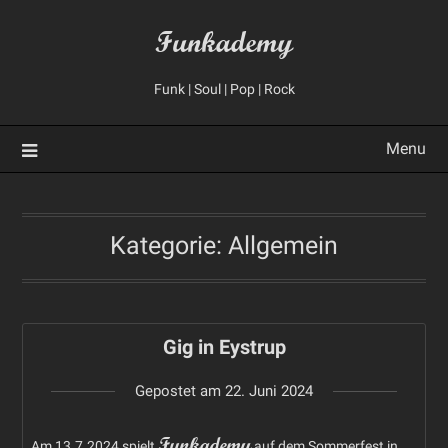
Skip
Funkademy
to
content
Funk | Soul | Pop | Rock
Menu
Kategorie:
Allgemein
Gig in Eystrup
Gepostet am
22. Juni 2024
Funkademy
Am 13.7.2024 spielt
auf dem Sommerfest in